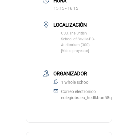
HORA
15:15 - 16:15
LOCALIZACIÓN
CBS, The British
School of Seville-PB-
Auditorium (300)
[Video proyector]
ORGANIZADOR
1 whole school
Correo electrónico
colegiobs.eu_hcdlkbun58qvrfccu3ouub