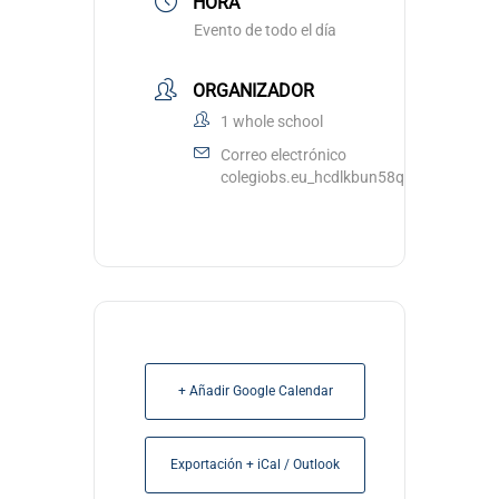
HORA
Evento de todo el día
ORGANIZADOR
1 whole school
Correo electrónico
colegiobs.eu_hcdlkbun58qvrfccu3ouub
+ Añadir Google Calendar
Exportación + iCal / Outlook