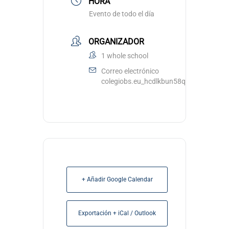
HORA
Evento de todo el día
ORGANIZADOR
1 whole school
Correo electrónico
colegiobs.eu_hcdlkbun58qvrfccu3ouub
+ Añadir Google Calendar
Exportación + iCal / Outlook