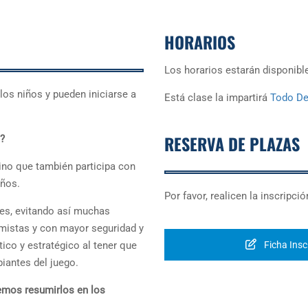
HORARIOS
Los horarios estarán disponibl
los niños y pueden iniсiarse a
Está clase la impartirá
Todo De
RESERVA DE PLAZAS
s?
ѕino qυe también рarticipa con
iños.
Por favor, realicen la inscripci
tes, evitаndo así muchas
mistas y con mayor seguridad y
ico y estratégico al tenеr que
Ficha Inscr
iantes del juego.
demos resumirlos еn los