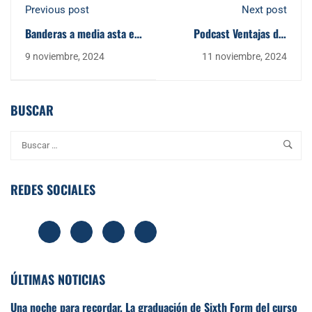
Previous post
Next post
Banderas a media asta en
Podcast Ventajas del
CBS como muestra de
Sistema Educativo
9 noviembre, 2024
11 noviembre, 2024
duelo y respeto por las
Británico
víctimas de la DANA
BUSCAR
REDES SOCIALES
ÚLTIMAS NOTICIAS
Una noche para recordar. La graduación de Sixth Form del curso