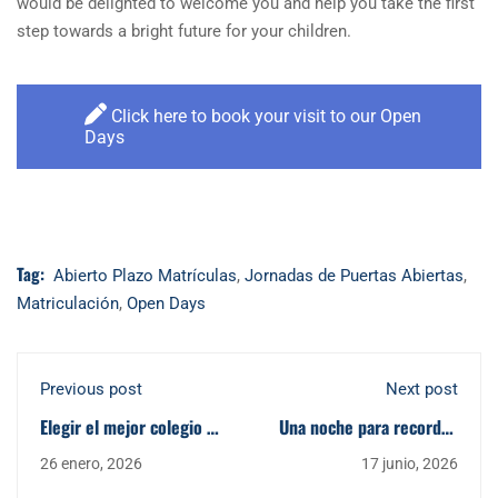
would be delighted to welcome you and help you take the first
step towards a bright future for your children.
Click here to book your visit to our Open
Days
Tag:
Abierto Plazo Matrículas
,
Jornadas de Puertas Abiertas
,
Matriculación
,
Open Days
Previous post
Next post
Elegir el mejor colegio en
Una noche para recordar.
Sevilla para el curso
La graduación de Sixth
26 enero, 2026
17 junio, 2026
2026-2027: ¡Descubre
Form del curso 2025-26