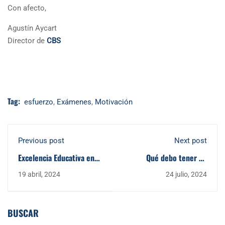
Con afecto,
Agustín Aycart
Director de
CBS
Tag:
esfuerzo
,
Exámenes
,
Motivación
Previous post
Next post
Excelencia Educativa en
Qué debo tener en
CBS: Innovación,
cuenta a la hora de elegir
19 abril, 2024
24 julio, 2024
Personalización y
qué bachillerato cursar
Compromiso con el
Desarrollo Integral
BUSCAR