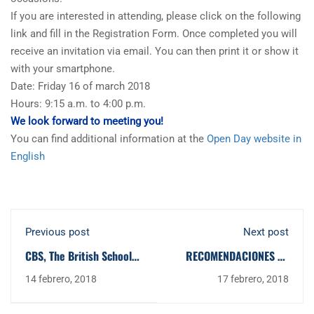
If you are interested in attending, please click on the following
link and fill in the Registration Form. Once completed you will
receive an invitation via email. You can then print it or show it
with your smartphone.
Date: Friday 16 of march 2018
Hours: 9:15 a.m. to 4:00 p.m.
We look forward to meeting you!
You can find additional information at the
Open Day website in
English
Previous post
Next post
CBS, The British School
RECOMENDACIONES DE
of Seville - Colegio
ALICIA SOBRE
14 febrero, 2018
17 febrero, 2018
Británico de Sevilla -
NUTRICIÓN. MENÚ DE LA
Motivación para crecer
SEMANA DEL 19 AL 23 DE