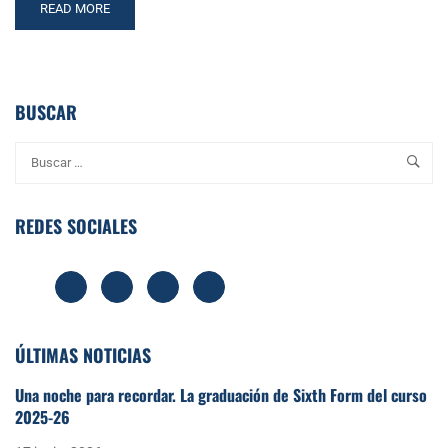
READ
READ MORE
MORE
ABOUT
ALUMNO
DE
BUSCAR
CBS
PREMIADO
EN
EL
CONCURSO
LITERARIO
REDES SOCIALES
«TOMARES
CON
CLASE»
2021
ÚLTIMAS NOTICIAS
Una noche para recordar. La graduación de Sixth Form del curso
2025-26