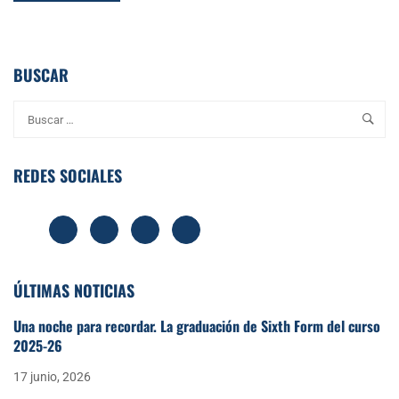
ABOUT
INAUGURAMOS
NUESTRA
BUSCAR
NUEVA
BIBLIOTECA
AMPLIADA
EN
CBS
REDES SOCIALES
ÚLTIMAS NOTICIAS
Una noche para recordar. La graduación de Sixth Form del curso
2025-26
17 junio, 2026