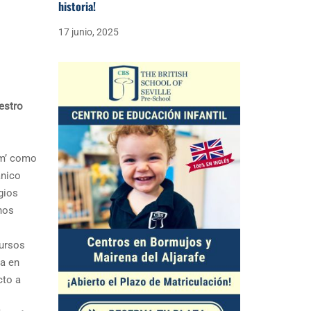
historia!
17 junio, 2025
estro
um’ como
ánico
gios
nos
cursos
ea en
cto a