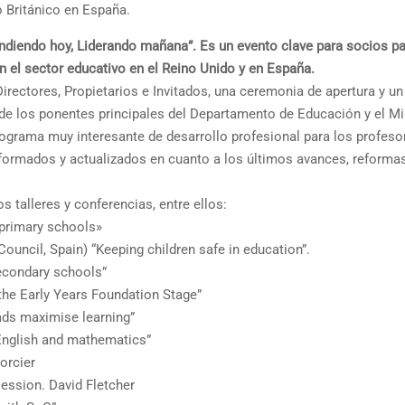
 Británico en España.
endiendo hoy, Liderando mañana”. Es un evento clave para socios pa
en el sector educativo en el Reino Unido y en España.
irectores, Propietarios e Invitados, una ceremonia de apertura y un 
e los ponentes principales del Departamento de Educación y el Mi
ograma muy interesante de desarrollo profesional para los profeso
nformados y actualizados en cuanto a los últimos avances, reforma
 talleres y conferencias, entre ellos:
 primary schools»
ouncil, Spain) “Keeping children safe in education”.
secondary schools”
 the Early Years Foundation Stage”
ads maximise learning”
 English and mathematics”
orcier
session. David Fletcher