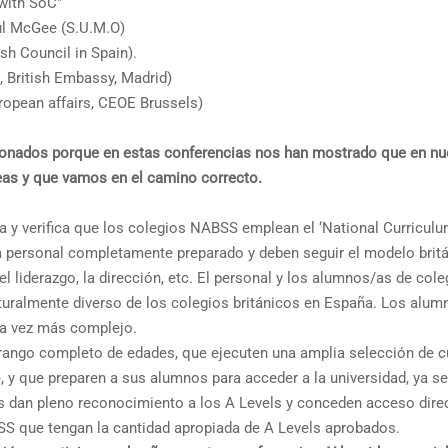
with SoC”
aul McGee (S.U.M.O)
sh Council in Spain).
 British Embassy, Madrid)
ropean affairs, CEOE Brussels)
nados porque en estas conferencias nos han mostrado que en nu
eas y que vamos en el camino correcto.
a y verifica que los colegios NABSS emplean el ‘National Curricul
 a personal completamente preparado y deben seguir el modelo brit
el liderazgo, la dirección, etc. El personal y los alumnos/as de cole
turalmente diverso de los colegios británicos en España. Los alum
da vez más complejo.
rango completo de edades, que ejecuten una amplia selección de 
e, y que preparen a sus alumnos para acceder a la universidad, ya s
s dan pleno reconocimiento a los A Levels y conceden acceso dire
S que tengan la cantidad apropiada de A Levels aprobados.