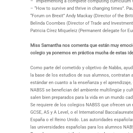
– “Implementing a complete computing curriculum 
– “How to survive and thrive in changing times”. P
“Forum on Brexit” Andy Mackay (Director of the Briti
Belinda Coombes (Director of Trade and Investment,
Patricia Círez Miqueleiz (Permanent delegate for Eu
Miss Samantha nos comenta que están muy emocio
colegio ya ponemos en práctica mucha de estas id
Como parte del cometido y objetivo de Nabbs, ayud
la base de los estudios de sus alumnos, contratan
estándar en cuanto a la enseñanza y el aprendizaje, 
NABSS se benefician del ambiente multilingüe y cul
salen bien preparados para la vida en un mundo ca
Se requiere de los colegios NABSS que ofrecen un 
GCSE, AS y A Level, o el International Baccalaureat
España o el Reino Unido. Las autoridades española
las universidades españolas para los alumnos NABS