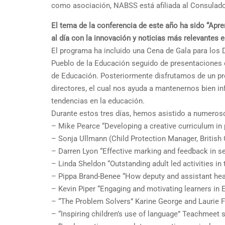
como asociación, NABSS está afiliada al Consulado
El tema de la conferencia de este año ha sido “Apr
al día con la innovación y noticias más relevantes 
El programa ha incluido una Cena de Gala para los D
Pueblo de la Educación seguido de presentaciones d
de Educación. Posteriormente disfrutamos de un pr
directores, el cual nos ayuda a mantenernos bien i
tendencias en la educación.
Durante estos tres días, hemos asistido a numerosos
– Mike Pearce “Developing a creative curriculum in
– Sonja Ullmann (Child Protection Manager, British C
– Darren Lyon “Effective marking and feedback in 
– Linda Sheldon “Outstanding adult led activities in
– Pippa Brand-Benee “How deputy and assistant he
– Kevin Piper “Engaging and motivating learners in
– “The Problem Solvers” Karine George and Laurie F
– “Inspiring children’s use of language” Teachmeet 