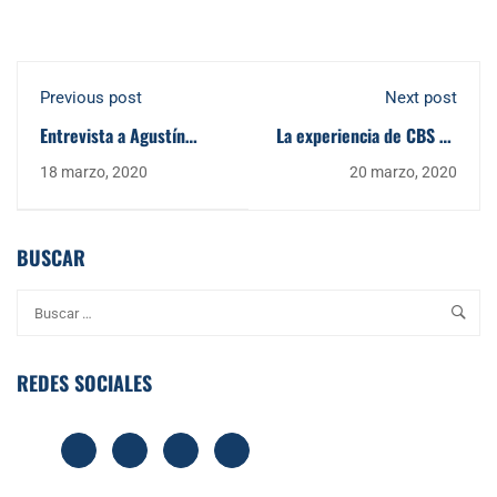
Previous post
Next post
Entrevista a Agustín
La experiencia de CBS en
Aycart, Director de CBS
Lockdown
18 marzo, 2020
20 marzo, 2020
en Sevilla son sus
Empresas en Cope Sevilla
BUSCAR
REDES SOCIALES